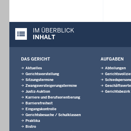
IM ÜBERBLICK
Justiz-Portal im Überblick:
INHALT
DAS GERICHT
AUFGABEN
Aktuelles
Abteilungen
Gerichtsvorstellung
Gerichtsvollzi
Sitzungstermine
Schiedsperson
Zwangsversteigerungs­termine
Geschäftsverte
Justiz-Auktion
Gerichtsbezirk
Karriere und Berufsorientierung
Barrierefreiheit
Eingangskontrolle
Gerichtsbesuche / Schulklassen
Praktika
Bistro