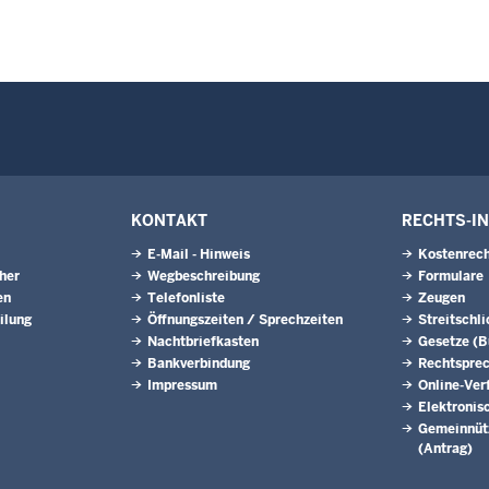
KONTAKT
RECHTS-I
E-Mail - Hinweis
Kostenrech
eher
Wegbeschreibung
Formulare
en
Telefonliste
Zeugen
ilung
Öffnungszeiten / Sprechzeiten
Streitschl
Nachtbriefkasten
Gesetze (
Bankverbindung
Rechtspre
Impressum
Online-Ver
Elektronis
Gemeinnütz
(Antrag)