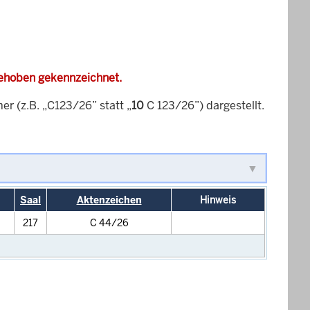
gehoben gekennzeichnet.
 (z.B. „C123/26” statt „
10
C 123/26”) dargestellt.
Saal
Aktenzeichen
Hinweis
217
C 44/26