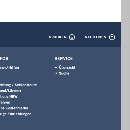
DRUCKEN
NACH OBEN
NFOS
SERVICE
ner/Hilfen
Übersicht
Suche
ichtung / Schiedsleute
Bund/Länder)
chung NRW
fahren
che Kostenmarke
ige Einrichtungen