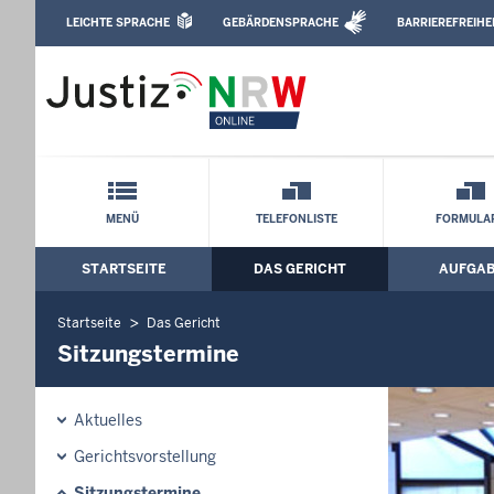
Direkt zum Inhalt
LEICHTE SPRACHE
GEBÄRDENSPRACHE
BARRIEREFREIHE
Leichte Sprache, Gebärdensprachenvideo u
Amtsgericht Minden: Sitzungstermine
Schnellnavigation mit Volltext-Suche
MENÜ
TELEFONLISTE
FORMULA
STARTSEITE
DAS GERICHT
AUFGA
Hauptmenü: Hauptnavigation
Startseite
Das Gericht
Sitzungstermine
Aktuelles
Gerichtsvorstellung
Sitzungstermine