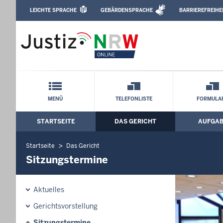
Direkt zum Inhalt
LEICHTE SPRACHE
GEBÄRDENSPRACHE
BARRIEREFREIHE
Leichte Sprache, Gebärdensprachenvideo u
Amtsgericht Minden: Sitzungstermine
Schnellnavigation mit Volltext-Suche
MENÜ
TELEFONLISTE
FORMULA
STARTSEITE
DAS GERICHT
AUFGA
Hauptmenü: Hauptnavigation
Startseite
Das Gericht
Sitzungstermine
Aktuelles
Gerichtsvorstellung
Sitzungstermine