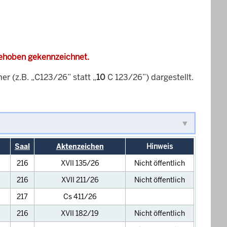
gehoben gekennzeichnet.
 (z.B. „C123/26” statt „
10
C 123/26”) dargestellt.
Saal
Aktenzeichen
Hinweis
216
XVII 135/26
Nicht öffentlich
216
XVII 211/26
Nicht öffentlich
217
Cs 411/26
216
XVII 182/19
Nicht öffentlich