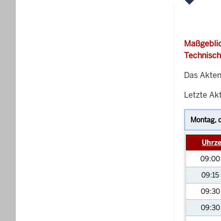
Maßgeblic
Technisch
Das Akten
Letzte Akt
Uhrze
09:0
09:15
09:3
09:3