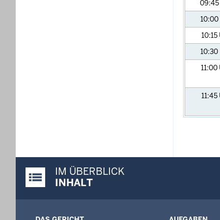
09:4
10:00
10:15
10:30
11:00
11:45
IM ÜBERBLICK
Justiz-Portal im Überblick:
INHALT
DAS GERICHT
AUFGABEN