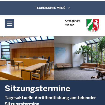
Direkt zum Inhalt
Amtsgericht Minden: Sitzungstermine
TECHNISCHES MENÜ
Leichte Sprache, Gebärdensprachenvideo
und Kontaktformular
Sitzungstermine
Tagesaktuelle Veröffentlichung anstehender
Sitzungstermine