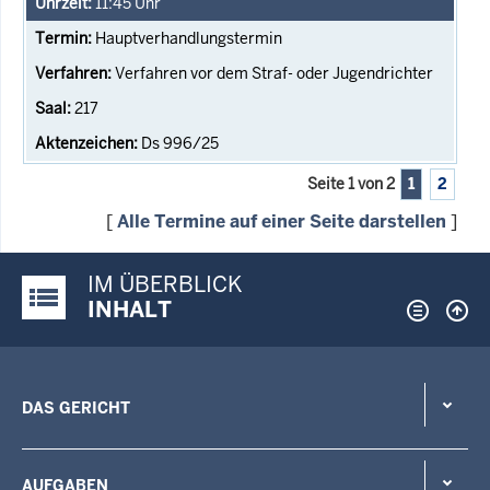
11:45
Uhr
Hauptverhandlungstermin
Verfahren vor dem Straf- oder Jugendrichter
217
Ds 996/25
Seite 1 von 2
1
2
[
Alle Termine auf einer Seite darstellen
]
IM ÜBERBLICK
Justiz-Portal im Überblick:
INHALT
DAS GERICHT
AUFGABEN