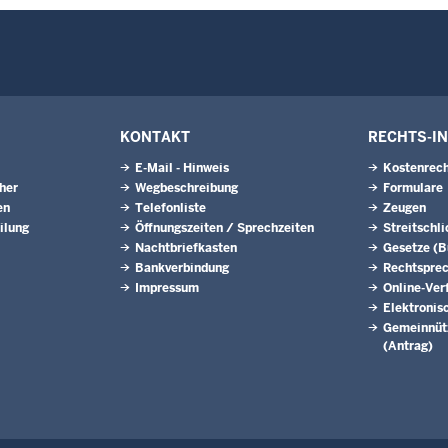
KONTAKT
RECHTS-I
E-Mail - Hinweis
Kostenrech
eher
Wegbeschreibung
Formulare
en
Telefonliste
Zeugen
ilung
Öffnungszeiten / Sprechzeiten
Streitschl
Nachtbriefkasten
Gesetze (
Bankverbindung
Rechtspre
Impressum
Online-Ver
Elektronis
Gemeinnütz
(Antrag)