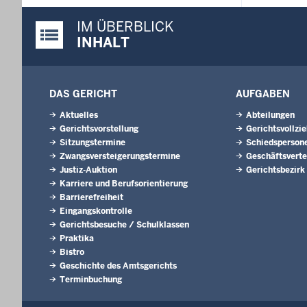
IM ÜBERBLICK
Justiz-Portal im Überblick:
INHALT
DAS GERICHT
AUFGABEN
Aktuelles
Abteilungen
Gerichtsvorstellung
Gerichtsvollzi
Sitzungstermine
Schiedsperson
Zwangsversteigerungs­termine
Geschäftsverte
Justiz-Auktion
Gerichtsbezirk
Karriere und Berufsorientierung
Barrierefreiheit
Eingangskontrolle
Gerichtsbesuche / Schulklassen
Praktika
Bistro
Geschichte des Amtsgerichts
Terminbuchung