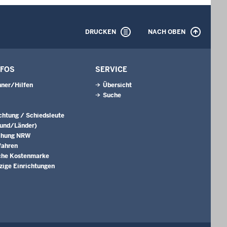
DRUCKEN
NACH OBEN
NFOS
SERVICE
ner/Hilfen
Übersicht
Suche
ichtung / Schiedsleute
Bund/Länder)
chung NRW
fahren
che Kostenmarke
ige Einrichtungen