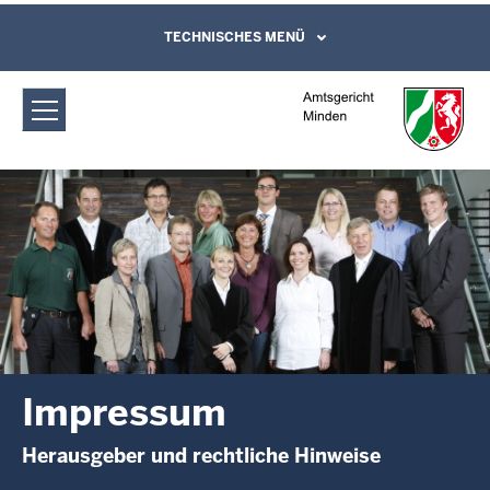
Direkt zum Inhalt
Amtsgericht Minden: Impressum
TECHNISCHES MENÜ
Leichte Sprache, Gebärdensprachenvideo
und Kontaktformular
Impressum
Herausgeber und rechtliche Hinweise